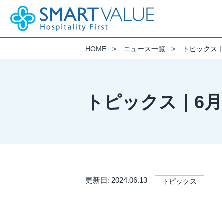
HOME
ニュース一覧
トピックス｜
企業情報
事業紹介
IR(投資家情報)
サステナビリティ
DE&I
採用情報
会社概要
サステナビリティ基本方針
DE&I 推進方針
新卒採用
モビリティ・サービス
財務情報
トピックス｜6月
SMART VALUE Group Vision
フィロソフィー
働き方
制度を知る
モビリティIoTに特化したプラットフ
経営成績
クルマツナグプラットフォーム
株式会社スマートバリューのウェブサ
財政状況
おける個人情報の取り扱いについて
カーシェアの事業化を支援するプラッ
キャッシュ・フローの状況
フィロソフィー
Kuruma Base
導入から運用まで、
IRライブラリ
ストレスフリーなテレマティクスを実
CiEMS
IRニュース
更新日: 2024.06.13
トピックス
決算短信
架装品のご提案
Business Solution
適時開示書類
有価証券報告書