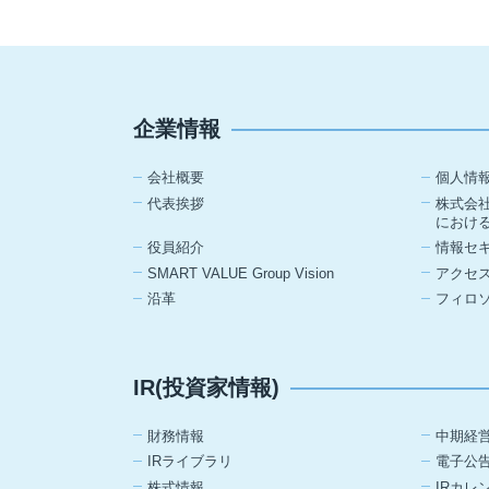
企業情報
会社概要
個人情
代表挨拶
株式会
におけ
役員紹介
情報セ
SMART VALUE Group Vision
アクセ
沿革
フィロ
IR(投資家情報)
財務情報
中期経
IRライブラリ
電子公
株式情報
IRカレ