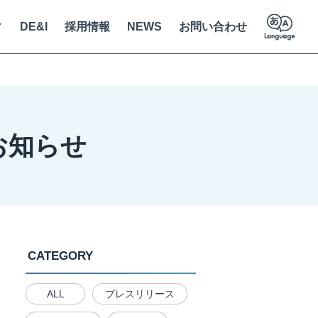
ィ
DE&I
採用情報
NEWS
お問い合わせ
員紹介
ステナビリティに関する取り組み
立支援
え方を知る
お知らせ
人情報保護法に基づく公表事項
クセス
の解決を推進
CATEGORY
ALL
プレスリリース