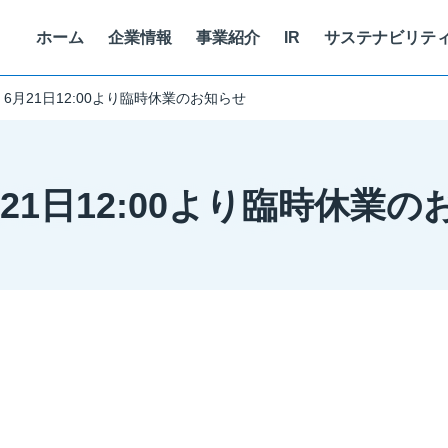
ホーム
企業情報
事業紹介
IR
サステナビリテ
6月21日12:00より臨時休業のお知らせ
代表挨拶
マテリアリティ
SMART WORK
キャリア採用
役
サ
両
考
スマートベニュー
株式情報
21日12:00より臨時休業の
沿革
コーポレート・ガバナンス
健康経営
働く人を知る
個
ォーム
GLION ARENA KOBE 運営
株価情報
株式会社One Bright KOBE
イトに
情報セキュリティに関する取り組み
ア
トフォーム
神戸ストークス運営
経営情報
株式会社ストークス
代表メッセージ
ITを活用した顧客課題・社会課題
現
株式会社ノースディテール
免責事項
個人投資家向け
中期経営計画
電子公告