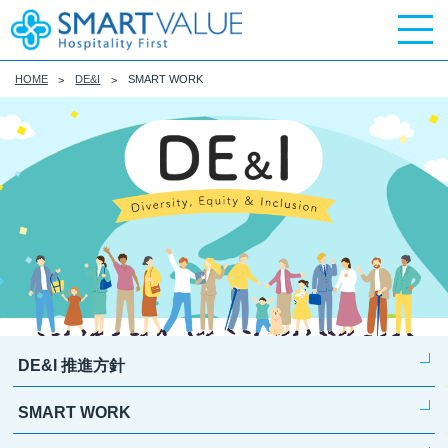
HOME
DE&I
SMART WORK
DE&I 推進方針
SMART WORK