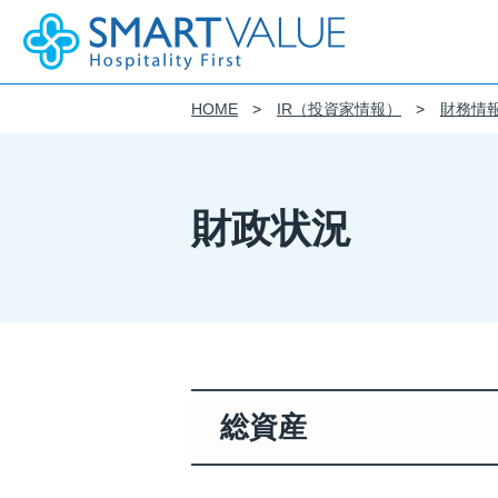
HOME
IR（投資家情報）
財務情
企業情報
事業紹介
IR(投資家情報)
サステナビリティ
DE&I
採用情報
会社概要
サステナビリティ基本方針
DE&I 推進方針
新卒採用
モビリティ・サービス
財務情報
財政状況
SMART VALUE Group Vision
フィロソフィー
働き方
制度を知る
モビリティIoTに特化したプラットフ
経営成績
クルマツナグプラットフォーム
株式会社スマートバリューのウェブサ
財政状況
おける個人情報の取り扱いについて
カーシェアの事業化を支援するプラッ
キャッシュ・フローの状況
フィロソフィー
Kuruma Base
導入から運用まで、
IRライブラリ
ストレスフリーなテレマティクスを実
CiEMS
IRニュース
決算短信
総資産
架装品のご提案
Business Solution
適時開示書類
有価証券報告書