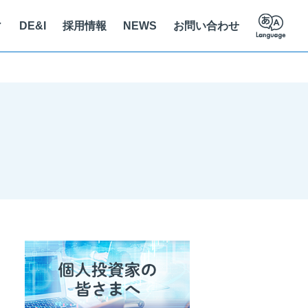
ィ
DE&I
採用情報
NEWS
お問い合わせ
員紹介
ステナビリティに関する取り組み
立支援
え方を知る
人情報保護法に基づく公表事項
クセス
の解決を推進