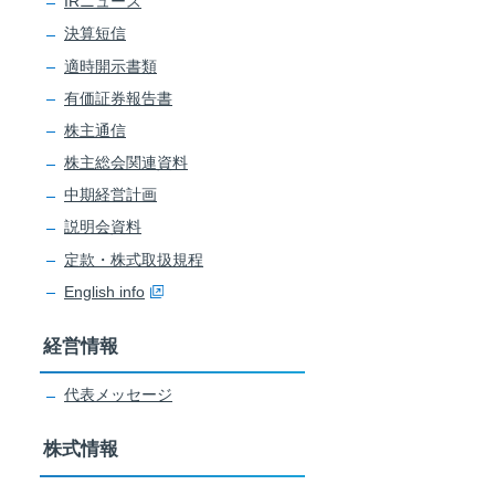
IRニュース
決算短信
適時開示書類
有価証券報告書
株主通信
株主総会関連資料
中期経営計画
説明会資料
定款・株式取扱規程
English info
経営情報
代表メッセージ
株式情報