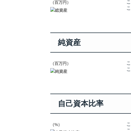
株主通信
こ
（百万円）
こ
株主総会関連資料
説明会資料
ENGLISH IR INFO
定款・株式取扱規程
純資産
こ
（百万円）
こ
自己資本比率
こ
（%）
こ