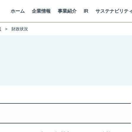
ホーム
企業情報
事業紹介
IR
サステナビリテ
報
財政状況
代表挨拶
マテリアリティ
SMART WORK
キャリア採用
役
サ
両
考
スマートベニュー
株式情報
沿革
コーポレート・ガバナンス
健康経営
働く人を知る
個
ォーム
GLION ARENA KOBE 運営
株価情報
株式会社One Bright KOBE
イトに
情報セキュリティに関する取り組み
ア
トフォーム
神戸ストークス運営
経営情報
株式会社ストークス
代表メッセージ
ITを活用した顧客課題・社会課題
現
株式会社ノースディテール
免責事項
個人投資家向け
中期経営計画
電子公告