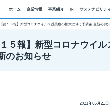
ホーム
企業情報
事業紹介
IR
サステナビリテ
 【第１５報】新型コロナウイルス感染症の拡大に伴う予防策 更新のお
代表挨拶
マテリアリティ
SMART WORK
キャリア採用
役
サ
両
考
第１５報】新型コロナウイ
スマートベニュー
株式情報
沿革
コーポレート・ガバナンス
健康経営
働く人を知る
個
ォーム
GLION ARENA KOBE 運営
株価情報
更新のお知らせ
株式会社One Bright KOBE
イトに
情報セキュリティに関する取り組み
ア
トフォーム
神戸ストークス運営
経営情報
株式会社ストークス
代表メッセージ
ITを活用した顧客課題・社会課題
現
株式会社ノースディテール
免責事項
個人投資家向け
中期経営計画
2021年06月21日
電子公告