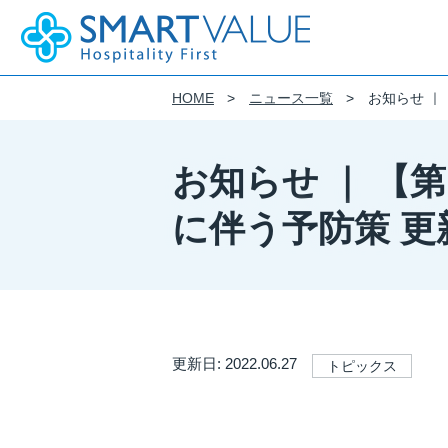
HOME
ニュース一覧
お知らせ ｜
企業情報
事業紹介
IR(投資家情報)
サステナビリティ
DE&I
採用情報
会社概要
サステナビリティ基本方針
DE&I 推進方針
新卒採用
お知らせ ｜ 【
モビリティ・サービス
財務情報
SMART VALUE Group Vision
フィロソフィー
働き方
制度を知る
モビリティIoTに特化したプラットフ
経営成績
に伴う予防策 
クルマツナグプラットフォーム
株式会社スマートバリューのウェブサ
財政状況
おける個人情報の取り扱いについて
カーシェアの事業化を支援するプラッ
キャッシュ・フローの状況
フィロソフィー
Kuruma Base
導入から運用まで、
IRライブラリ
ストレスフリーなテレマティクスを実
CiEMS
IRニュース
更新日: 2022.06.27
トピックス
決算短信
架装品のご提案
Business Solution
適時開示書類
有価証券報告書