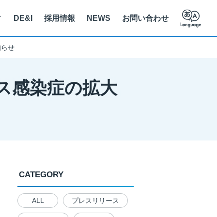
ィ
DE&I
採用情報
NEWS
お問い合わせ
知らせ
員紹介
ステナビリティに関する取り組み
立支援
え方を知る
ルス感染症の拡大
人情報保護法に基づく公表事項
クセス
の解決を推進
CATEGORY
ALL
プレスリリース