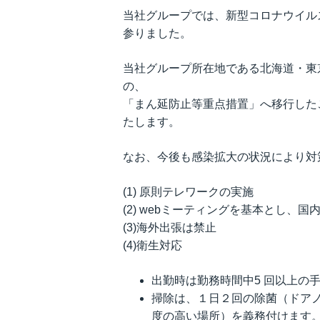
株主通信
当社グループでは、新型コロナウイル
株主総会関連資料
参りました。
説明会資料
ENGLISH IR INFO
当社グループ所在地である北海道・東
定款・株式取扱規程
の、
「まん延防止等重点措置」へ移行した
たします。
なお、今後も感染拡大の状況により対
(1) 原則テレワークの実施
(2) webミーティングを基本とし、
(3)海外出張は禁止
(4)衛生対応
出勤時は勤務時間中5 回以上の
掃除は、１日２回の除菌（ドア
度の高い場所）を義務付けます