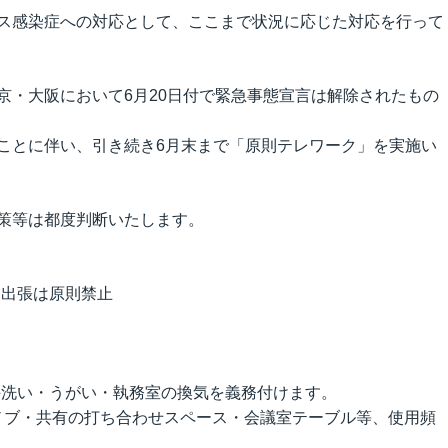
ス感染症への対応として、ここまで状況に応じた対応を行って
IRカレンダー
コーポレート・ガバナンス
京・大阪において6月20日付で緊急事態宣言は解除されたもの
ディスクロージャーポリシー
ことに伴い、引き続き6月末まで「原則テレワーク」を実施い
監査委員会ホットライン
策等は都度判断いたします。
国内出張は原則禁止
手洗い・うがい・執務室の換気を義務付けます。
ノブ・共有の打ち合わせスペース・会議室テーブル等、使用頻
。