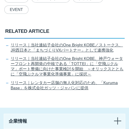
EVENT
RELATED ARTICLE
リリース｜当社連結子会社のOne Bright KOBE／ストークス、
JR西日本と「まちづくりVXパートナー」として連携強化
リリース｜当社連結子会社のOne Bright KOBE、神戸ウォータ
ーフロント再開発の中核である「TOTTEI」に「空飛ぶクル
マ」ポート整備に向けた事業検討を開始 ～オリックスととも
に「空飛ぶクルマ事業化準備事業」に採択～
リリース｜レンタカー店舗の無人化対応のため、「Kuruma
Base」を株式会社ガッツ・ジャパンに提供
企業情報