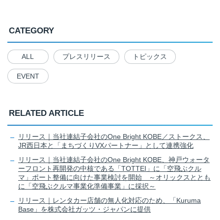
CATEGORY
ALL
プレスリリース
トピックス
EVENT
RELATED ARTICLE
リリース｜当社連結子会社のOne Bright KOBE／ストークス、
JR西日本と「まちづくりVXパートナー」として連携強化
リリース｜当社連結子会社のOne Bright KOBE、神戸ウォータ
ーフロント再開発の中核である「TOTTEI」に「空飛ぶクル
マ」ポート整備に向けた事業検討を開始 ～オリックスととも
に「空飛ぶクルマ事業化準備事業」に採択～
リリース｜レンタカー店舗の無人化対応のため、「Kuruma
Base」を株式会社ガッツ・ジャパンに提供