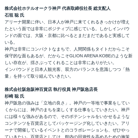
株式会社ホテルオークラ神戸 代表取締役社長 総支配人
石垣 聡 氏
アリーナ開業に伴い、日本人が神戸に来てくれるきっかけが増え
たという面では非常にポジティブに感じている。しかしインバウ
ンドの面では、大阪・京都に比べるとまだまだであると実感して
いる。
神戸は非常にコンパクトなまちで、人間関係もタイトだからこそ
保守的な面もあるが、だからこそGLION ARENA KOBEのような新
しい存在が、揺さぶってくれることは非常にありがたい。
インバウンドと日本人観光客、双方のバランスを意識しつつ「熱
量」を持って取り組んでいきたい。
株式会社阪急阪神百貨店 執行役員 神戸阪急店長
杉崎 聡 氏
神戸阪急の強みは「立地の良さ」。神戸の一等地で事業をしてい
くからには、神戸のまちを楽しくする仕事をしていきたい。神戸
には様々な強みがあるので、そのポテンシャルをいかせるような
コンテンツを百貨店としてパッケージング化していきたい。アリ
ーナで開催しているイベントとのコラボレーションも、ぜひやっ
ていきたい。百貨店としては、館内の回遊性を高めるための施策