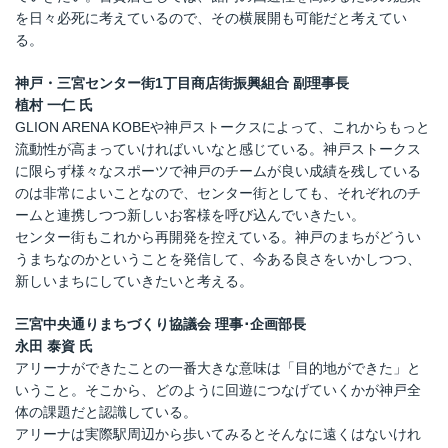
を日々必死に考えているので、その横展開も可能だと考えてい
る。
神戸・三宮センター街
1
丁目商店街振興組合 副理事長
植村 一仁 氏
GLION ARENA KOBEや神戸ストークスによって、これからもっと
流動性が高まっていければいいなと感じている。神戸ストークス
に限らず様々なスポーツで神戸のチームが良い成績を残している
のは非常によいことなので、センター街としても、それぞれのチ
ームと連携しつつ新しいお客様を呼び込んでいきたい。
センター街もこれから再開発を控えている。神戸のまちがどうい
うまちなのかということを発信して、今ある良さをいかしつつ、
新しいまちにしていきたいと考える。
三宮中央通りまちづくり協議会 理事･企画部長
永田 泰資 氏
アリーナができたことの一番大きな意味は「目的地ができた」と
いうこと。そこから、どのように回遊につなげていくかが神戸全
体の課題だと認識している。
アリーナは実際駅周辺から歩いてみるとそんなに遠くはないけれ