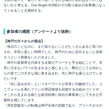
ないかと考える。One Bright KOBEがその取り組みの先導者になっ
てくれることを期待する。
参加者の感想（アンケートより抜粋）
【神戸の方々からの視点】
・地元のことなのに、まだ知らないことがたくさんあると気づか
され、非常に楽しい時間でした。神戸のために自分ももっと頑張
ろうという刺激をいただきました。
・神戸の各業界を代表する企業がアリーナと手を組むことで、非
常に大きなパワーが生まれると感じました。弊社としても何かし
らの形でこの大きな渦に巻き込まれ、共に神戸を盛り上げていき
たいです。
・『街に染み出す』というキーワードが非常に印象的でした。ユ
ニフォームを着たファンが周辺地域を回遊する仕組みづくりや、
そこから生まれる新たな経済効果に地元の事業者として大きな可
能性を感じています。
・滞在型観光への転換は神戸全体の悲願であり、アリーナがその