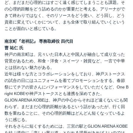
ど、まだまだ心理的にはすごく遠く感じてしまうことも課題。そ
の心理的距離をどう詰めるのかが重要だと考える。アリーナがで
きて終わりではなく、そのリソースをどう使い、どう回し、どう
資産に変えていくかについて、まち全体で取り組んでいくという
ことが面白いと感じている。
南京町『老祥記』 専務取締役 四代目
曹 祐仁 氏
神戸の南京町は、元々いた日本人と中国人が融合して成り立った
背景があるため、和食・洋食・スイーツ・雑貨など、一言で中華
とは括れない魅力がある。
近年は様々な方とコラボレーションをしており、神戸ストークス
の試合の日にはユニフォームを着てプロモーションをする、春節
祭にてチアの皆さんにパフォーマンスをしていただくなど、One B
right KOBEや神戸ストークスとも連携を深めてきた。
GLION ARENA KOBEは、神戸の中心からそれほど遠くないにも関
わらず、まだまだ心理的距離があるという話があったが、行く回
数を重ねるごとに、その心理的距離はどんどん短くなっているよ
うに感じる。
それをさらに短くするためには、三宮の駅とGLION ARENA KOBE
を結ぶ道中に「楽しい寄り道」となれる場所があればよいのでは