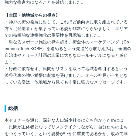
強力な推進力になることを確信しました。
【全国・他地域からの視点】
・神戸の街の発展に対して、これほど前向きに取り組まれている
方々（登壇者）が集まっている姿が非常にうらやましく、エリア
での積極的な連携強化の重要性を再認識しました。
・単なるスポーツ施設の枠を超え、街全体のマーケティング（Co
mmons Tech KOBE）を進めるという先進的な取り組みは、全国の
自治体やアリーナ計画の非常に大きなロールモデルになると感じ
ます。
・行政に依存せず、民間がリスクを取って地域を牽引するという
渋谷代表の強い覚悟に刺激を受けました。オール神戸が一丸とな
っている姿は、他地域から見ても非常に強力なメッセージです。
総括
本セミナーを通じ、深刻な人口減少社会に立ち向かうためには
「民間が主体者となってリスクテイクしながら、自分たちのまち
をつくっていく」という姿勢がいかに重要であるかが、改めて浮