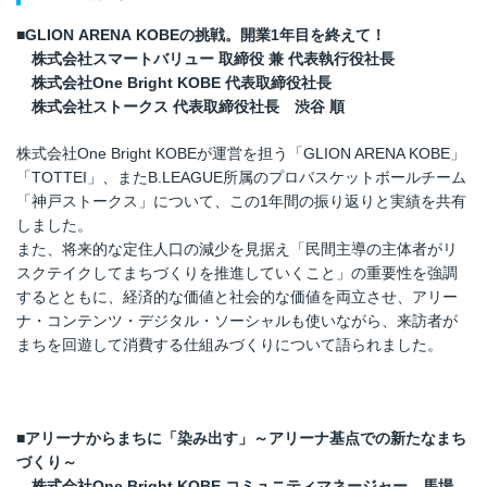
■
GLION
ARENA
KOBE
の挑戦。開業
1
年目を終えて！
株式会社スマートバリュー 取締役 兼 代表執行役社長
株式会社
One Bright KOBE
代表取締役社長
株式会社ストークス 代表取締役社長 渋谷 順
株式会社One Bright KOBEが運営を担う「GLION ARENA KOBE」
「TOTTEI」、またB.LEAGUE所属のプロバスケットボールチーム
「神戸ストークス」について、この1年間の振り返りと実績を共有
しました。
また、将来的な定住人口の減少を見据え「民間主導の主体者がリ
スクテイクしてまちづくりを推進していくこと」の重要性を強調
するとともに、経済的な価値と社会的な価値を両立させ、アリー
ナ・コンテンツ・デジタル・ソーシャルも使いながら、来訪者が
まちを回遊して消費する仕組みづくりについて語られました。
■
アリーナからまちに「染み出す」～アリーナ基点での新たなまち
づくり～
株式会社
One Bright KOBE
コミュニティマネージャー 馬場