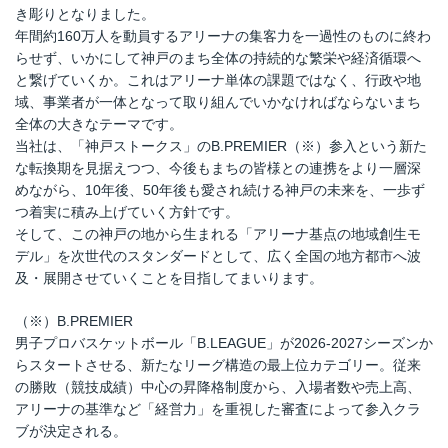
き彫りとなりました。
年間約160万人を動員するアリーナの集客力を一過性のものに終わ
らせず、いかにして神戸のまち全体の持続的な繁栄や経済循環へ
と繋げていくか。これはアリーナ単体の課題ではなく、行政や地
域、事業者が一体となって取り組んでいかなければならないまち
全体の大きなテーマです。
当社は、「神戸ストークス」のB.PREMIER（※）参入という新た
な転換期を見据えつつ、今後もまちの皆様との連携をより一層深
めながら、10年後、50年後も愛され続ける神戸の未来を、一歩ず
つ着実に積み上げていく方針です。
そして、この神戸の地から生まれる「アリーナ基点の地域創生モ
デル」を次世代のスタンダードとして、広く全国の地方都市へ波
及・展開させていくことを目指してまいります。
（※）B.PREMIER
男子プロバスケットボール「B.LEAGUE」が2026-2027シーズンか
らスタートさせる、新たなリーグ構造の最上位カテゴリー。従来
の勝敗（競技成績）中心の昇降格制度から、入場者数や売上高、
アリーナの基準など「経営力」を重視した審査によって参入クラ
ブが決定される。