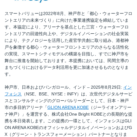
スマートバリューは2022年8月、神戸市と「都心・ウォーターフロ
ントエリアの未来づくり」に向けた事業連携協定を締結していま
す。本協定により、アリーナを基点とした三宮・ウォーターフロ
ントエリアの回遊性向上や、デジタルイノベーションの社会実装
により、テクノロジーを活用した産官学共創に取り組み、港都神
戸を象徴する都心・ウォーターフロントエリアのさらなる活性化
の実現、スマートシティモデルの構築を目指し、すでに神戸市を
舞台に推進を開始しております。本提携においては、民間主導の
まちづくりにおけるデータ利活用を更に加速させるものとなりま
す。
神戸市、日本およびバンガロール、インド – 2025年8月29日:
イン
フォシス
（NSE、BSE、NYSE：INFY）は、次世代デジタルサービ
スとコンサルティングのグローバルリーダーとして、日本・神戸
市の多目的アリーナ「
GLION ARENA KOBE
（ジーライオンアリー
ナ神戸）」を運営する、株式会社One Bright KOBEとの長期的な提
携を本日発表します。この提携の一環として、インフォシスはGLI
ON ARENA KOBEのオフィシャルデジタルイノベーションおよびG
X（グリーン・トランスフォーメーション）パートナーとなりま