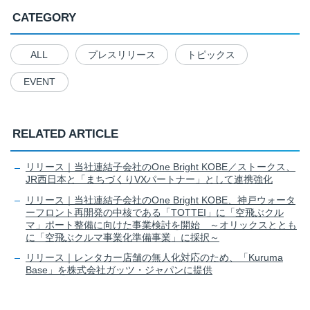
CATEGORY
ALL
プレスリリース
トピックス
EVENT
RELATED ARTICLE
リリース｜当社連結子会社のOne Bright KOBE／ストークス、
JR西日本と「まちづくりVXパートナー」として連携強化
リリース｜当社連結子会社のOne Bright KOBE、神戸ウォータ
ーフロント再開発の中核である「TOTTEI」に「空飛ぶクル
マ」ポート整備に向けた事業検討を開始 ～オリックスととも
に「空飛ぶクルマ事業化準備事業」に採択～
リリース｜レンタカー店舗の無人化対応のため、「Kuruma
Base」を株式会社ガッツ・ジャパンに提供