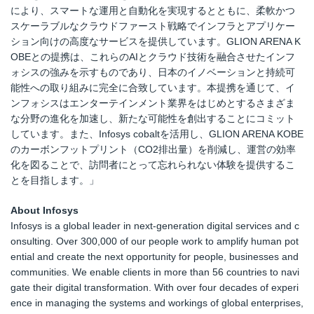
により、スマートな運用と自動化を実現するとともに、柔軟かつ
スケーラブルなクラウドファースト戦略でインフラとアプリケー
ション向けの高度なサービスを提供しています。GLION ARENA K
OBEとの提携は、これらのAIとクラウド技術を融合させたインフ
ォシスの強みを示すものであり、日本のイノベーションと持続可
能性への取り組みに完全に合致しています。本提携を通じて、イ
ンフォシスはエンターテインメント業界をはじめとするさまざま
な分野の進化を加速し、新たな可能性を創出することにコミット
しています。また、Infosys cobaltを活用し、GLION ARENA KOBE
のカーボンフットプリント（CO2排出量）を削減し、運営の効率
化を図ることで、訪問者にとって忘れられない体験を提供するこ
とを目指します。」
About Infosys
Infosys is a global leader in next-generation digital services and c
onsulting. Over 300,000 of our people work to amplify human pot
ential and create the next opportunity for people, businesses and
communities. We enable clients in more than 56 countries to navi
gate their digital transformation. With over four decades of experi
ence in managing the systems and workings of global enterprises,