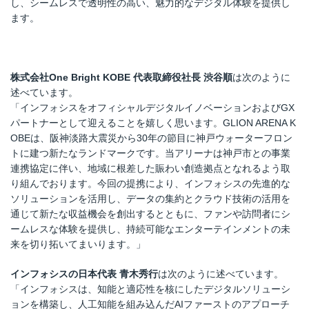
し、シームレスで透明性の高い、魅力的なデジタル体験を提供し
ます。
株式会社One Bright KOBE 代表取締役社長 渋谷順
は次のように
述べています。
「インフォシスをオフィシャルデジタルイノベーションおよびGX
パートナーとして迎えることを嬉しく思います。GLION ARENA K
OBEは、阪神淡路大震災から30年の節目に神戸ウォーターフロン
トに建つ新たなランドマークです。当アリーナは神戸市との事業
連携協定に伴い、地域に根差した賑わい創造拠点となれるよう取
り組んでおります。今回の提携により、インフォシスの先進的な
ソリューションを活用し、データの集約とクラウド技術の活用を
通じて新たな収益機会を創出するとともに、ファンや訪問者にシ
ームレスな体験を提供し、持続可能なエンターテインメントの未
来を切り拓いてまいります。」
インフォシスの日本代表 青木秀行
は次のように述べています。
「インフォシスは、知能と適応性を核にしたデジタルソリューシ
ョンを構築し、人工知能を組み込んだAIファーストのアプローチ