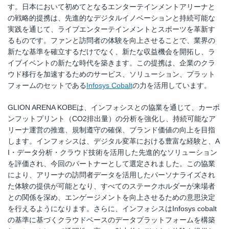
す。日本において初めてとなるエンターテインメントアリーナと
の戦略的提携は、先進的なデジタルイノベーションと持続可能な
実践を通じて、ライブエンターテインメントとスポーツを革新す
るものです。ファンと訪問者の体験を向上させることで、業界の
新たな基準を確立するだけでなく、新たな収益機会を開拓し、ラ
イブイベントの新たな時代を築きます。この提携は、企業のクラ
ウド移行を加速するためのサービス、ソリューション、プラット
フォームのセットである
Infosys Cobalt
の力を活用しています。
GLION ARENA KOBEは、インフォシスとの協業を通じて、カーボ
ンフットプリント（CO2排出量）の分析を強化し、持続可能なア
リーナ運営の推進、規制遵守の確保、ブランド価値の向上を目指
します。インフォシスは、デジタル変革における豊富な経験と、A
I・データ分析・クラウド技術を活用した先進的なソリューション
を評価され、今回のパートナーとして選定されました。この協業
により、アリーナの訪問者データを活用したパーソナライズされ
た体験の提供が可能となり、すべてのステークホルダーが来場者
との関係を深め、エンゲージメントを向上させるための意思決定
を行えるようになります。さらに、インフォシスはInfosys cobalt
の基準に基づくクラウドベースのデータプラットフォームを構築