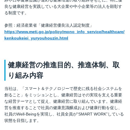
良な健康経営を実践している大企業や中小企業等の法人を顕彰す
る制度です。
参照：経済産業省「健康経営優良法人認定制度」
https://www.meti.go.jp/policy/mono_info_service/healthcare/
kenkoukeiei_yuryouhouzin.html
健康経営の推進目的、推進体制、取
り組み内容
当社は、「スマート＆テクノロジーで歴史に残る社会システムを
創ること」をミッションとし、健康経営はその実現を支える重要
な経営テーマとして捉え、健康経営に取り組んでいます。健康経
営を推進することで社員の健康意識醸成および健康行動を促し、
社員のWell-Beingを実現し、社員全員が“SMART WORK”している
状態を目指します。