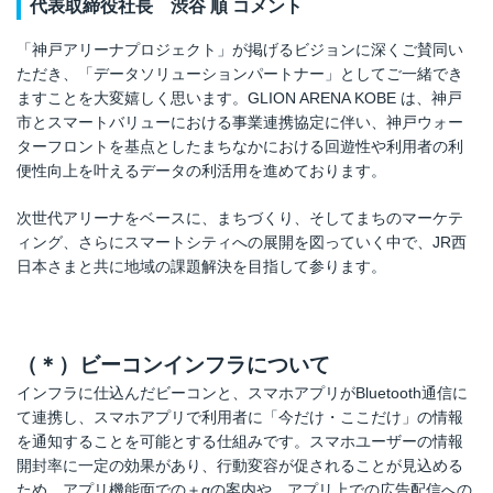
代表取締役社長 渋谷 順 コメント
「神戸アリーナプロジェクト」が掲げるビジョンに深くご賛同い
ただき、「データソリューションパートナー」としてご一緒でき
ますことを大変嬉しく思います。GLION ARENA KOBE は、神戸
市とスマートバリューにおける事業連携協定に伴い、神戸ウォー
ターフロントを基点としたまちなかにおける回遊性や利用者の利
便性向上を叶えるデータの利活用を進めております。
次世代アリーナをベースに、まちづくり、そしてまちのマーケテ
ィング、さらにスマートシティへの展開を図っていく中で、JR西
日本さまと共に地域の課題解決を目指して参ります。
（＊
）
ビーコンインフラについて
インフラに仕込んだビーコンと、スマホアプリがBluetooth通信に
て連携し、スマホアプリで利用者に「今だけ・ここだけ」の情報
を通知することを可能とする仕組みです。スマホユーザーの情報
開封率に一定の効果があり、行動変容が促されることが見込める
ため、アプリ機能面での＋αの案内や、アプリ上での広告配信への