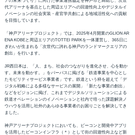
アの未来づくり」に向けた事業連携協定を神戸市と締結し、次世
代アリーナを基点とした周辺エリアへの回遊性向上やデジタルイ
ノベーションの社会実装・産官学共創による地域活性化への貢献
を目指しています。
「神戸アリーナプロジェクト」では、2025年4月開業のGLION AR
ENA KOBEと周辺エリアのTOTTEI PARKを一体運営し、365日に
ぎわいが生まれる「次世代に誇れる神戸のランドマークエリアの
創出」を行います。
JR西日本は、「人、まち、社会のつながりを進化させ、心を動か
す。未来を動かす。」をパーパスに掲げる「鉄道事業を中心とし
たモビリティサービス事業者」です。鉄道という枠を超えて「デ
ジタル戦略による多様なサービスの展開」「新たな事業の創出」
などをビジョンに掲げ、これまでデジタルソリューションによる
鉄道オペレーションのイノベーションと社内で培った課題解決ノ
ウハウを活用し社外のあらゆる事業者のお困りごとを解決してき
ました。
神戸アリーナプロジェクトにおいても、ビーコンと開発中アプリ
を活用したビーコンインフラ（＊）として街の回遊性向上など新