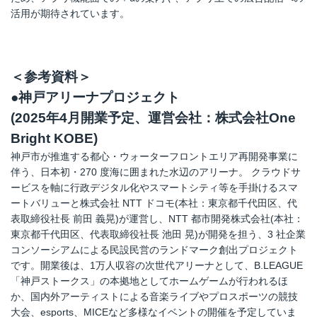
活用が期待されています。
＜参考資料＞
●神戸アリーナプロジェクト
(2025年4月開業予定、運営会社：株式会社One
Bright KOBE)
神戸市が推進する都心・ウォーターフロントエリア再開発事業に
伴う、日本初・270 度海に囲まれた水辺のアリーナ。 クラウドサ
ービスを軸に行政デジタル化やスマートシティ等を手掛けるスマ
ートバリューと株式会社 NTT ドコモ(本社：東京都千代田区、代
表取締役社長 前田 義晃)が運営し、NTT 都市開発株式会社(本社：
東京都千代田区、代表取締役社長 池田 晃)が開発を担う、3 社企業
コンソーシアムによる民設民営のランドマーク創出プロジェクト
です。開業後は、1万人収容の次世代アリーナとして、B.LEAGUE
「神戸ストークス」の本拠地としてホームゲームが行われるほ
か、国内外アーティストによる音楽ライブやプロスポーツの競技
大会、esports、MICEなど多様なイベントの開催を予定していま