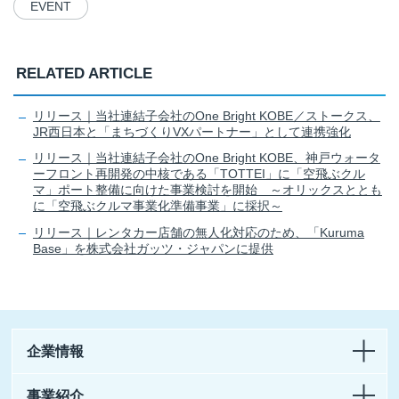
EVENT
RELATED ARTICLE
リリース｜当社連結子会社のOne Bright KOBE／ストークス、
JR西日本と「まちづくりVXパートナー」として連携強化
リリース｜当社連結子会社のOne Bright KOBE、神戸ウォータ
ーフロント再開発の中核である「TOTTEI」に「空飛ぶクル
マ」ポート整備に向けた事業検討を開始 ～オリックスととも
に「空飛ぶクルマ事業化準備事業」に採択～
リリース｜レンタカー店舗の無人化対応のため、「Kuruma
Base」を株式会社ガッツ・ジャパンに提供
企業情報
事業紹介