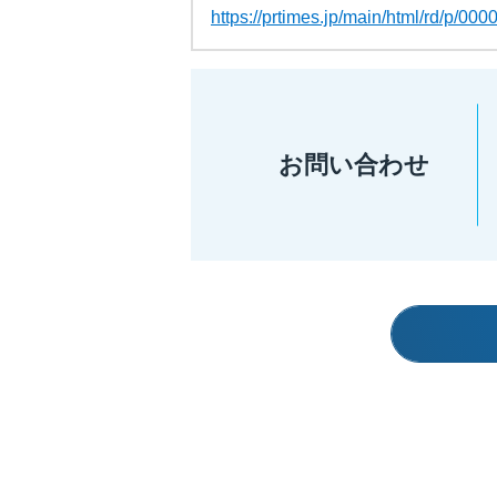
株主通信
https://prtimes.jp/main/html/rd/p/0
株主総会関連資料
説明会資料
ENGLISH IR INFO
定款・株式取扱規程
お問い合わせ