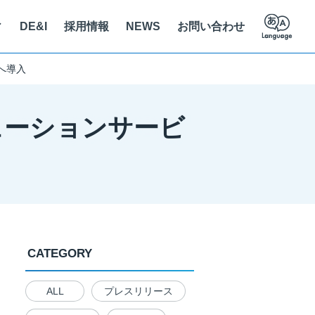
ィ
DE&I
採用情報
NEWS
お問い合わせ
へ導入
員紹介
ステナビリティに関する取り組み
立支援
え方を知る
ューションサービ
人情報保護法に基づく公表事項
クセス
の解決を推進
CATEGORY
ALL
プレスリリース