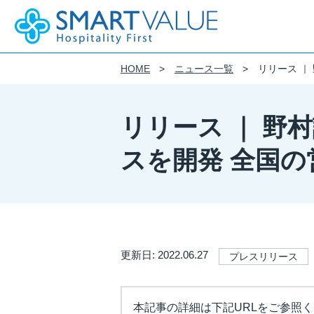
HOME
ニュース一覧
リリース ｜
企業情報
事業紹介
IR(投資家情報)
サステナビリティ
DE&I
採用情報
会社概要
サステナビリティ基本方針
DE&I 推進方針
新卒採用
リリース ｜ 野
モビリティ・サービス
財務情報
SMART VALUE Group Vision
フィロソフィー
働き方
制度を知る
モビリティIoTに特化したプラットフ
経営成績
スを開発 全国の
クルマツナグプラットフォーム
株式会社スマートバリューのウェブサ
財政状況
おける個人情報の取り扱いについて
カーシェアの事業化を支援するプラッ
キャッシュ・フローの状況
フィロソフィー
Kuruma Base
導入から運用まで、
IRライブラリ
ストレスフリーなテレマティクスを実
CiEMS
IRニュース
更新日: 2022.06.27
プレスリリース
決算短信
架装品のご提案
Business Solution
適時開示書類
有価証券報告書
本記事の詳細は下記URLをご参照