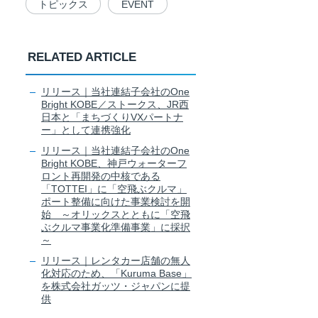
トピックス
EVENT
RELATED ARTICLE
リリース｜当社連結子会社のOne
Bright KOBE／ストークス、JR西
日本と「まちづくりVXパートナ
ー」として連携強化
リリース｜当社連結子会社のOne
Bright KOBE、神戸ウォーターフ
ロント再開発の中核である
「TOTTEI」に「空飛ぶクルマ」
ポート整備に向けた事業検討を開
始 ～オリックスとともに「空飛
ぶクルマ事業化準備事業」に採択
～
リリース｜レンタカー店舗の無人
化対応のため、「Kuruma Base」
を株式会社ガッツ・ジャパンに提
供