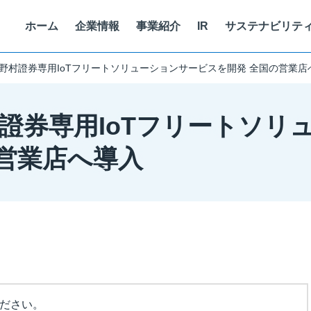
ホーム
企業情報
事業紹介
IR
サステナビリテ
 野村證券専用IoTフリートソリューションサービスを開発 全国の営業店
代表挨拶
マテリアリティ
SMART WORK
キャリア採用
役
サ
両
考
村證券専用IoTフリートソリ
スマートベニュー
株式情報
沿革
コーポレート・ガバナンス
健康経営
働く人を知る
個
ォーム
GLION ARENA KOBE 運営
株価情報
営業店へ導入
株式会社One Bright KOBE
イトに
情報セキュリティに関する取り組み
ア
トフォーム
神戸ストークス運営
経営情報
株式会社ストークス
代表メッセージ
ITを活用した顧客課題・社会課題
現
株式会社ノースディテール
免責事項
個人投資家向け
中期経営計画
ください。
電子公告