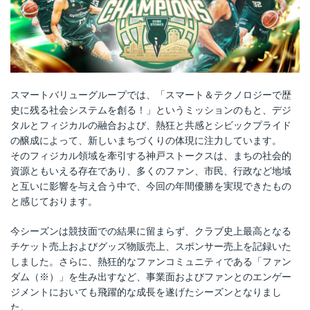
スマートバリューグループでは、「スマート＆テクノロジーで歴
史に残る社会システムを創る！」というミッションのもと、デジ
タルとフィジカルの融合および、熱狂と共感とシビックプライド
の醸成によって、新しいまちづくりの体現に注力しています。
そのフィジカル領域を牽引する神戸ストークスは、まちの社会的
資源ともいえる存在であり、多くのファン、市民、行政など地域
と互いに影響を与え合う中で、今回の年間優勝を実現できたもの
と感じております。
今シーズンは競技面での結果に留まらず、クラブ史上最高となる
チケット売上およびグッズ物販売上、スポンサー売上を記録いた
しました。さらに、熱狂的なファンコミュニティである「ファン
ダム（※）」を生み出すなど、事業面およびファンとのエンゲー
ジメントにおいても飛躍的な成長を遂げたシーズンとなりまし
た。