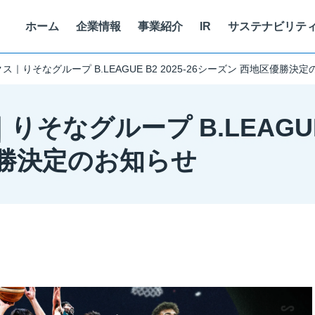
ホーム
企業情報
事業紹介
IR
サステナビリテ
｜りそなグループ B.LEAGUE B2 2025-26シーズン 西地区優勝決
代表挨拶
マテリアリティ
SMART WORK
キャリア採用
役
サ
両
考
なグループ B.LEAGUE B
スマートベニュー
株式情報
沿革
コーポレート・ガバナンス
健康経営
働く人を知る
個
ォーム
GLION ARENA KOBE 運営
株価情報
優勝決定のお知らせ
株式会社One Bright KOBE
イトに
情報セキュリティに関する取り組み
ア
トフォーム
神戸ストークス運営
経営情報
株式会社ストークス
代表メッセージ
ITを活用した顧客課題・社会課題
現
株式会社ノースディテール
免責事項
個人投資家向け
中期経営計画
電子公告