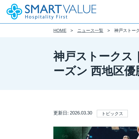
HOME
ニュース一覧
神戸ストークス
企業情報
事業紹介
IR(投資家情報)
サステナビリティ
DE&I
採用情報
会社概要
サステナビリティ基本方針
DE&I 推進方針
新卒採用
神戸ストークス｜りそ
モビリティ・サービス
財務情報
SMART VALUE Group Vision
フィロソフィー
働き方
制度を知る
モビリティIoTに特化したプラットフ
経営成績
ーズン 西地区
クルマツナグプラットフォーム
株式会社スマートバリューのウェブサ
財政状況
おける個人情報の取り扱いについて
カーシェアの事業化を支援するプラッ
キャッシュ・フローの状況
フィロソフィー
Kuruma Base
導入から運用まで、
IRライブラリ
ストレスフリーなテレマティクスを実
CiEMS
IRニュース
更新日: 2026.03.30
トピックス
決算短信
架装品のご提案
Business Solution
適時開示書類
有価証券報告書