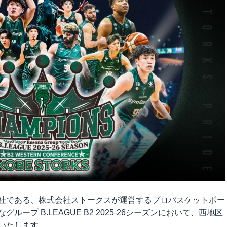
IRカレンダー
コーポレート・ガバナンス
ディスクロージャーポリシー
監査委員会ホットライン
社である、株式会社ストークスが運営するプロバスケットボー
ープ B.LEAGUE B2 2025-26シーズンにおいて、西地区
いたします。