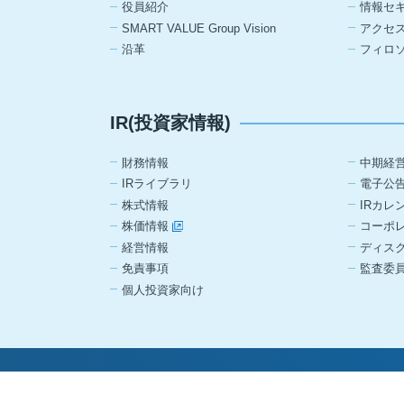
役員紹介
情報セ
SMART VALUE Group Vision
アクセ
沿革
フィロ
IR(投資家情報)
財務情報
中期経
IRライブラリ
電子公
株式情報
IRカレ
株価情報
コーポ
経営情報
ディス
免責事項
監査委
個人投資家向け