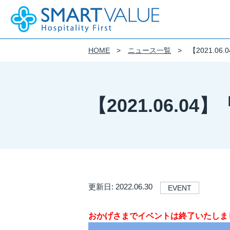
HOME
ニュース一覧
【2021.0
企業情報
事業紹介
IR(投資家情報)
サステナビリティ
DE&I
採用情報
会社概要
サステナビリティ基本方針
DE&I 推進方針
新卒採用
モビリティ・サービス
財務情報
【2021.06.
SMART VALUE Group Vision
フィロソフィー
働き方
制度を知る
モビリティIoTに特化したプラットフ
経営成績
クルマツナグプラットフォーム
株式会社スマートバリューのウェブサ
財政状況
おける個人情報の取り扱いについて
カーシェアの事業化を支援するプラッ
キャッシュ・フローの状況
フィロソフィー
Kuruma Base
導入から運用まで、
IRライブラリ
ストレスフリーなテレマティクスを実
CiEMS
IRニュース
更新日: 2022.06.30
EVENT
決算短信
架装品のご提案
Business Solution
適時開示書類
おかげさまでイベントは終了いたしま
有価証券報告書