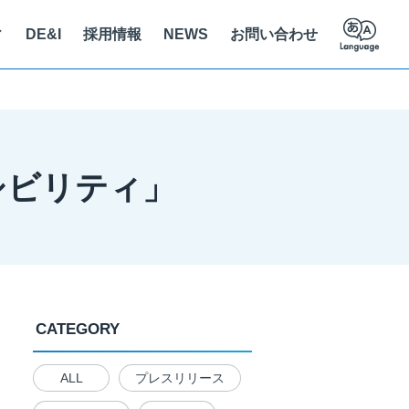
ィ
DE&I
採用情報
NEWS
お問い合わせ
員紹介
ステナビリティに関する取り組み
立支援
え方を知る
セシビリティ」
人情報保護法に基づく公表事項
クセス
の解決を推進
CATEGORY
ALL
プレスリリース