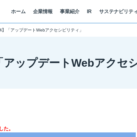
ホーム
企業情報
事業紹介
IR
サステナビリテ
6.04】「アップデートWebアクセシビリティ」
代表挨拶
マテリアリティ
SMART WORK
キャリア採用
役
サ
両
考
スマートベニュー
株式情報
04】「アップデートWebアク
沿革
コーポレート・ガバナンス
健康経営
働く人を知る
個
ォーム
GLION ARENA KOBE 運営
株価情報
株式会社One Bright KOBE
イトに
情報セキュリティに関する取り組み
ア
トフォーム
神戸ストークス運営
経営情報
株式会社ストークス
代表メッセージ
ITを活用した顧客課題・社会課題
現
株式会社ノースディテール
免責事項
個人投資家向け
中期経営計画
した。
電子公告