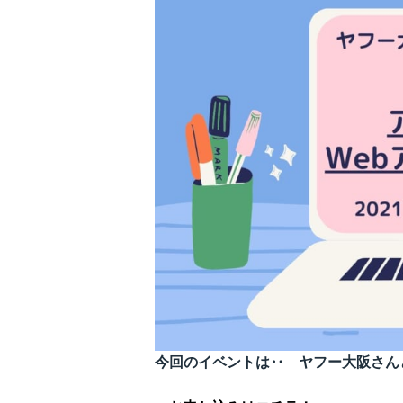
株主通信
株主総会関連資料
説明会資料
ENGLISH IR INFO
定款・株式取扱規程
今回のイベントは‥ ヤフー大阪さん